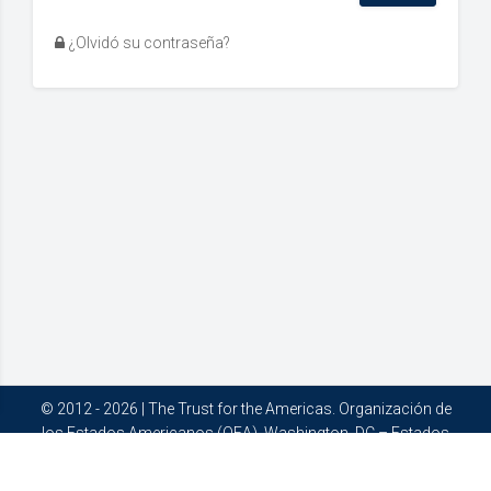
¿Olvidó su contraseña?
© 2012 - 2026 | The Trust for the Americas. Organización de
los Estados Americanos (OEA). Washington, DC – Estados
Unidos