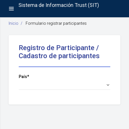
Sistema de Información Trust (SIT)
Toggle
navigation
Inicio
Formulario registrar participantes
Registro de Participante /
Cadastro de participantes
País*